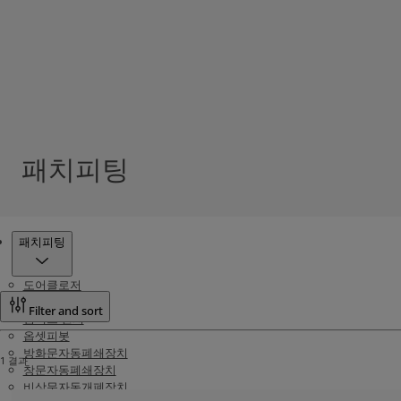
패치피팅
제품
패치피팅
도어클로저
플로어힌지
Filter and sort
컴팩트 힌지
옵셋피봇
방화문자동폐쇄장치
1 결과
창문자동폐쇄장치
비상문자동개폐장치