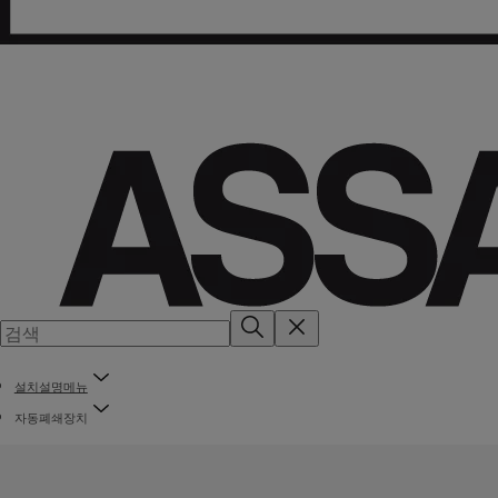
설치설명메뉴
자동폐쇄장치