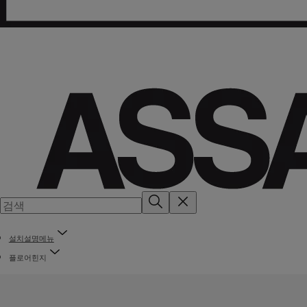
설치설명메뉴
플로어힌지