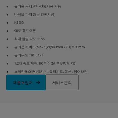
유리문 무게 40~70kg 사용 가능
바닥을 파지 않는 간편시공
KS 3호
90도 홀드오폰
최대 열림 각도 115도
유리문 사이즈(Max : (W)900mm x (H)2100mm
유리두께 : 10T~12T
1,2차 속도 제어, BC 제어(문 부딪힘 방지)
스테인레스 커버(기본 : 폴리시드, 옵션 : 헤어라인)
제품구입처
서비스문의